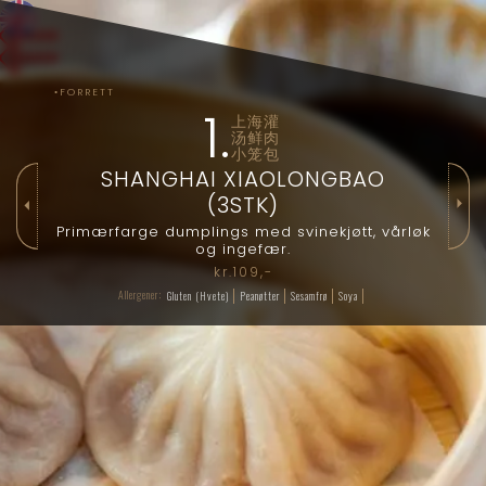
⇇
◦FORRETT
1
.
上海灌
汤鲜肉
小笼包
SHANGHAI XIAOLONGBAO
(3STK)
⏵
⏴
Primærfarge dumplings med svinekjøtt, vårløk
og ingefær.
kr.
109
,-
Allergener:
Gluten (Hvete)
Peanøtter
Sesamfrø
Soya