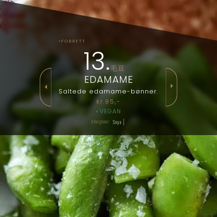
⇇
◦FORRETT
13
.
毛豆
EDAMAME
⏵
⏴
Saltede edamame-bønner.
kr.
85
,-
◦
VEGAN
Allergener:
Soya