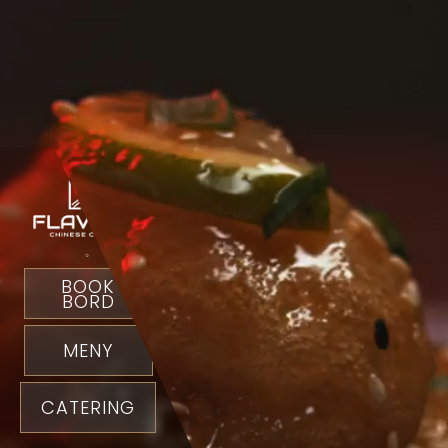
◦
BOOK
BORD
MENY
CATERING