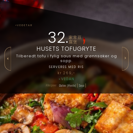
⇇
◦VEGETAR
32
.
家常豆
腐煲
HUSETS TOFUGRYTE
Tilberedt tofu i fylig saus med grønnsaker og
⏵
⏴
sopp.
SERVERES MED RIS
kr.
269
,-
◦
VEGAN
Allergener:
Gluten (Hvete)
Soya